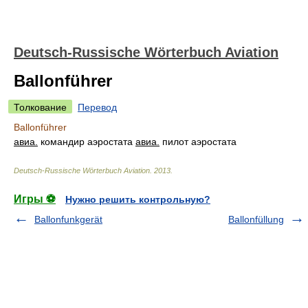
Deutsch-Russische Wörterbuch Aviation
Ballonführer
Толкование
Перевод
Ballonführer
авиа.
командир аэростата
авиа.
пилот аэростата
Deutsch-Russische Wörterbuch Aviation
.
2013
.
Игры ⚽
Нужно решить контрольную?
Ballonfunkgerät
Ballonfüllung