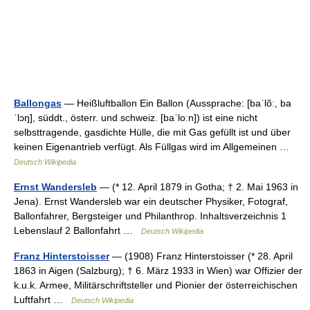
Ballongas
— Heißluftballon Ein Ballon (Aussprache: [baˈlõː, ba
ˈlɔŋ], süddt., österr. und schweiz. [baˈloːn]) ist eine nicht
selbsttragende, gasdichte Hülle, die mit Gas gefüllt ist und über
keinen Eigenantrieb verfügt. Als Füllgas wird im Allgemeinen …
Deutsch Wikipedia
Ernst Wandersleb
— (* 12. April 1879 in Gotha; † 2. Mai 1963 in
Jena). Ernst Wandersleb war ein deutscher Physiker, Fotograf,
Ballonfahrer, Bergsteiger und Philanthrop. Inhaltsverzeichnis 1
Lebenslauf 2 Ballonfahrt …
Deutsch Wikipedia
Franz Hinterstoisser
— (1908) Franz Hinterstoisser (* 28. April
1863 in Aigen (Salzburg); † 6. März 1933 in Wien) war Offizier der
k.u.k. Armee, Militärschriftsteller und Pionier der österreichischen
Luftfahrt …
Deutsch Wikipedia