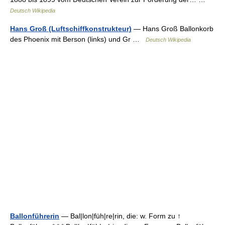
Deutsch Wikipedia
Hans Groß (Luftschiffkonstrukteur)
— Hans Groß Ballonkorb
des Phoenix mit Berson (links) und Gr …
Deutsch Wikipedia
Ballonführerin
— Bal|lon|füh|re|rin, die: w. Form zu ↑