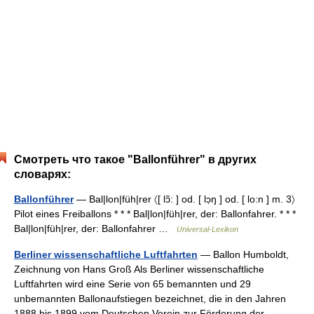
Смотреть что такое "Ballonführer" в других
словарях:
Ballonführer
— Bal|lon|füh|rer 〈[ lɔ̃: ] od. [ lɔ̣ŋ ] od. [ lo:n ] m. 3〉
Pilot eines Freiballons * * * Bal|lon|füh|rer, der: Ballonfahrer. * * *
Bal|lon|füh|rer, der: Ballonfahrer …
Universal-Lexikon
Berliner wissenschaftliche Luftfahrten
— Ballon Humboldt,
Zeichnung von Hans Groß Als Berliner wissenschaftliche
Luftfahrten wird eine Serie von 65 bemannten und 29
unbemannten Ballonaufstiegen bezeichnet, die in den Jahren
1888 bis 1899 vom Deutschen Verein zur Förderung der… …