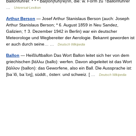
Ballonführer. * * * Bal|lon|füh|re|rin, die: w. Form zu ↑Ballonführer
…
Universal-Lexikon
Arthur Berson
— Josef Arthur Stanislaus Berson (auch: Joseph
Arthur Stanislaus Berson; * 6. August 1859 in Neu Sandez,
Galizien; † 3. Dezember 1942 in Berlin) war ein deutscher
Meteorologe und Wegbereiter der Aerologie. Bekannt geworden ist
er auch durch seine… …
Deutsch Wikipedia
Ballon
— Heißluftballon Das Wort Ballon leitet sich her von dem
griechischen βάλλω (ballo): werfen. Davon abgeleitet ist das Wort
βάλλον (ballon): das Geworfene, also ein Ball. Die Aussprache ist:
[baˈlõ, baˈlɔŋ], süddt., österr. und schweiz. [ …
Deutsch Wikipedia